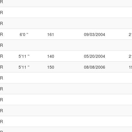
R
R
R
R
6'0 ''
161
09/03/2004
2
R
R
5'11 ''
140
05/20/2004
2
R
5'11 ''
150
08/08/2006
1
R
R
R
R
R