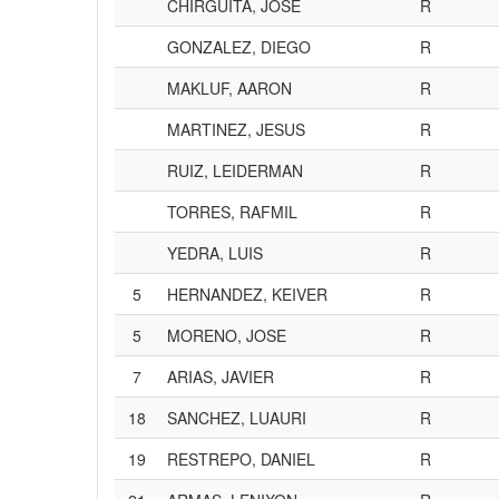
CHIRGUITA, JOSE
R
GONZALEZ, DIEGO
R
MAKLUF, AARON
R
MARTINEZ, JESUS
R
RUIZ, LEIDERMAN
R
TORRES, RAFMIL
R
YEDRA, LUIS
R
5
HERNANDEZ, KEIVER
R
5
MORENO, JOSE
R
7
ARIAS, JAVIER
R
18
SANCHEZ, LUAURI
R
19
RESTREPO, DANIEL
R