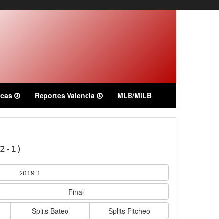
acas
Reportes Valencia
MLB/MiLB
12-1)
2019.1
Final
Splits Bateo
Splits Pitcheo