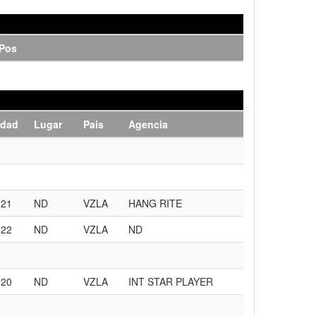
Pos
dad
Lugar
Pais
Agencia
21
ND
VZLA
HANG RITE
22
ND
VZLA
ND
20
ND
VZLA
INT STAR PLAYER