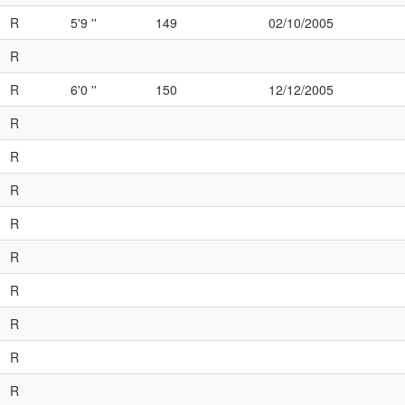
R
5'9 ''
149
02/10/2005
R
R
6'0 ''
150
12/12/2005
R
R
R
R
R
R
R
R
R