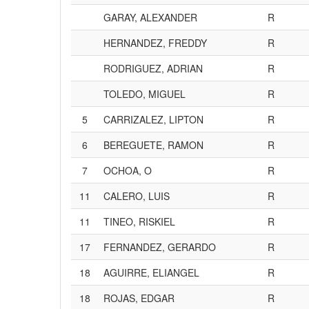
GARAY, ALEXANDER
R
HERNANDEZ, FREDDY
R
RODRIGUEZ, ADRIAN
R
TOLEDO, MIGUEL
R
5
CARRIZALEZ, LIPTON
R
6
BEREGUETE, RAMON
R
7
OCHOA, O
R
11
CALERO, LUIS
R
11
TINEO, RISKIEL
R
17
FERNANDEZ, GERARDO
R
18
AGUIRRE, ELIANGEL
R
18
ROJAS, EDGAR
R