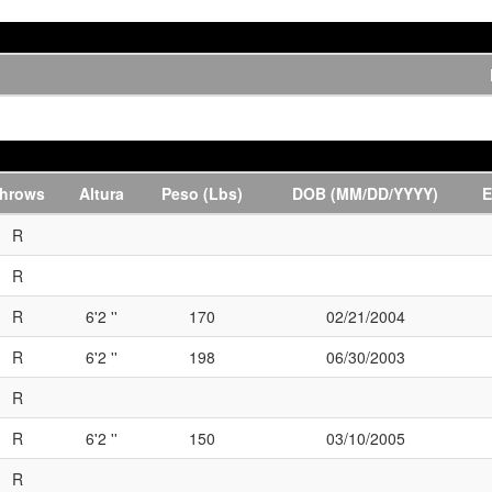
hrows
Altura
Peso (Lbs)
DOB (MM/DD/YYYY)
E
R
R
R
6'2 ''
170
02/21/2004
R
6'2 ''
198
06/30/2003
R
R
6'2 ''
150
03/10/2005
R