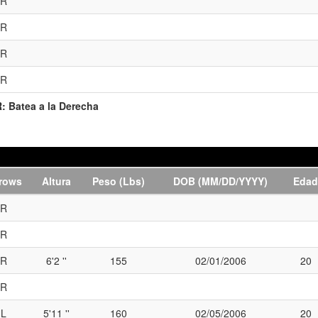
R
R
R
R
R:
Batea a la Derecha
rows
Altura
Peso (Lbs)
DOB (MM/DD/YYYY)
Edad
R
R
R
6'2 ''
155
02/01/2006
20
R
L
5'11 ''
160
02/05/2006
20