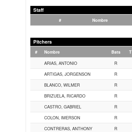
Staff
#
Nombre
Pitchers
#
Nombre
Bats
T
ARIAS, ANTONIO
R
ARTIGAS, JORGENSON
R
BLANCO, WILMER
R
BRIZUELA, RICARDO
R
CASTRO, GABRIEL
R
COLON, IMERSON
R
CONTRERAS, ANTHONY
R