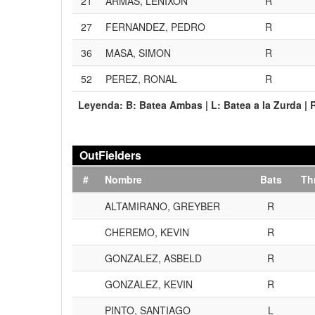
21
ARMAS, LENIXON
R
27
FERNANDEZ, PEDRO
R
36
MASA, SIMON
R
52
PEREZ, RONAL
R
Leyenda:
B:
Batea Ambas |
L:
Batea a la Zurda |
OutFielders
#
Nombre
Bats
Th
ALTAMIRANO, GREYBER
R
CHEREMO, KEVIN
R
GONZALEZ, ASBELD
R
GONZALEZ, KEVIN
R
PINTO, SANTIAGO
L