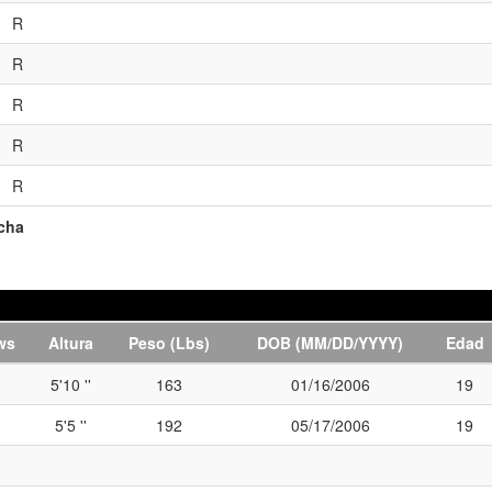
R
R
R
R
R
echa
ws
Altura
Peso (Lbs)
DOB (MM/DD/YYYY)
Edad
5'10 ''
163
01/16/2006
19
5'5 ''
192
05/17/2006
19