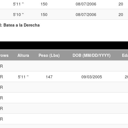
5'11 ''
150
08/07/2006
20
5'10 ''
150
08/07/2006
20
R:
Batea a la Derecha
rows
Altura
Peso (Lbs)
DOB (MM/DD/YYYY)
Ed
R
R
5'11 ''
147
09/03/2005
2
R
R
R
R