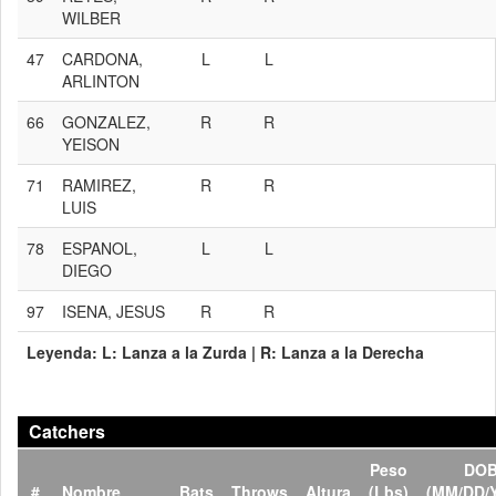
WILBER
47
CARDONA,
L
L
ARLINTON
66
GONZALEZ,
R
R
YEISON
71
RAMIREZ,
R
R
LUIS
78
ESPANOL,
L
L
DIEGO
97
ISENA, JESUS
R
R
Leyenda:
L:
Lanza a la Zurda |
R:
Lanza a la Derecha
Catchers
Peso
DO
#
Nombre
Bats
Throws
Altura
(Lbs)
(MM/DD/