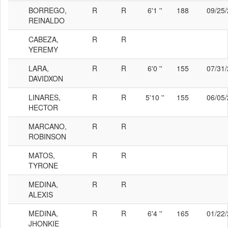
BORREGO,
R
R
6'1 ''
188
09/25
REINALDO
CABEZA,
R
R
YEREMY
LARA,
R
R
6'0 ''
155
07/31
DAVIDXON
LINARES,
R
R
5'10 ''
155
06/05
HECTOR
MARCANO,
R
R
ROBINSON
MATOS,
R
R
TYRONE
MEDINA,
R
R
ALEXIS
MEDINA,
R
R
6'4 ''
165
01/22
JHONKIE