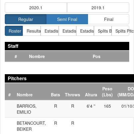
2020.1
2019.1
Regular
Semi Final
Final
Roster
Resultados
Estadisticas Bateo
Estadisticas Pitcheo
Estadisticas Fildeo
Splits Bateo
Splits Pit
Staff
#
Nombre
Pos
Pitchers
Peso
DO
#
Nombre
Bats
Throws
Altura
(Lbs)
(MM/DD
BARRIOS,
R
R
6'4 ''
165
01/10
EMILIO
BETANCOURT,
R
R
BEIKER