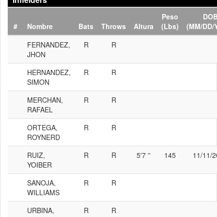
Peso
DO
#
Nombre
Bats
Throws
Altura
(Lbs)
(MM/DD/
FERNANDEZ,
R
R
JHON
HERNANDEZ,
R
R
SIMON
MERCHAN,
R
R
RAFAEL
ORTEGA,
R
R
ROYNERD
RUIZ,
R
R
5'7 ''
145
11/11/
YOIBER
SANOJA,
R
R
WILLIAMS
URBINA,
R
R