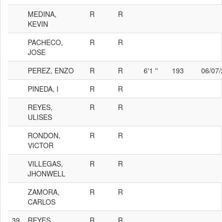
MEDINA,
R
R
KEVIN
PACHECO,
R
R
JOSE
PEREZ, ENZO
R
R
6'1 ''
193
06/07
PINEDA, I
R
R
REYES,
R
R
ULISES
RONDON,
R
R
VICTOR
VILLEGAS,
R
R
JHONWELL
ZAMORA,
R
R
CARLOS
39
REYES,
R
R