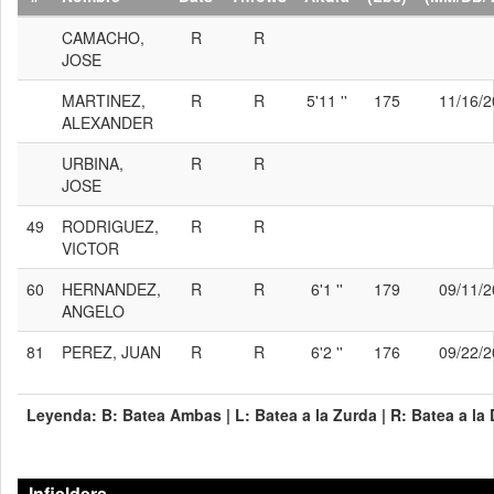
CAMACHO,
R
R
JOSE
MARTINEZ,
R
R
5'11 ''
175
11/16/
ALEXANDER
URBINA,
R
R
JOSE
49
RODRIGUEZ,
R
R
VICTOR
60
HERNANDEZ,
R
R
6'1 ''
179
09/11/
ANGELO
81
PEREZ, JUAN
R
R
6'2 ''
176
09/22/
Leyenda:
B:
Batea Ambas |
L:
Batea a la Zurda |
R:
Batea a la
Infielders