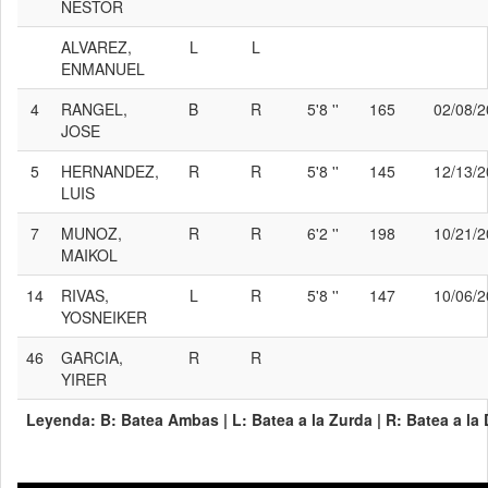
NESTOR
ALVAREZ,
L
L
ENMANUEL
4
RANGEL,
B
R
5'8 ''
165
02/08/
JOSE
5
HERNANDEZ,
R
R
5'8 ''
145
12/13/
LUIS
7
MUNOZ,
R
R
6'2 ''
198
10/21/
MAIKOL
14
RIVAS,
L
R
5'8 ''
147
10/06/
YOSNEIKER
46
GARCIA,
R
R
YIRER
Leyenda:
B:
Batea Ambas |
L:
Batea a la Zurda |
R:
Batea a la