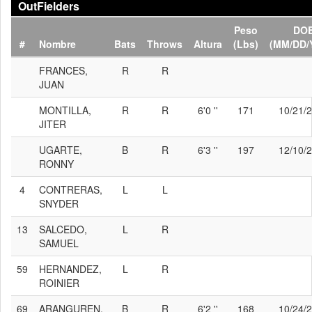
OutFielders
Peso
DO
#
Nombre
Bats
Throws
Altura
(Lbs)
(MM/DD/
FRANCES,
R
R
JUAN
MONTILLA,
R
R
6'0 ''
171
10/21/
JITER
UGARTE,
B
R
6'3 ''
197
12/10/
RONNY
4
CONTRERAS,
L
L
SNYDER
13
SALCEDO,
L
R
SAMUEL
59
HERNANDEZ,
L
R
ROINIER
69
ARANGUREN,
B
R
6'2 ''
168
10/24/